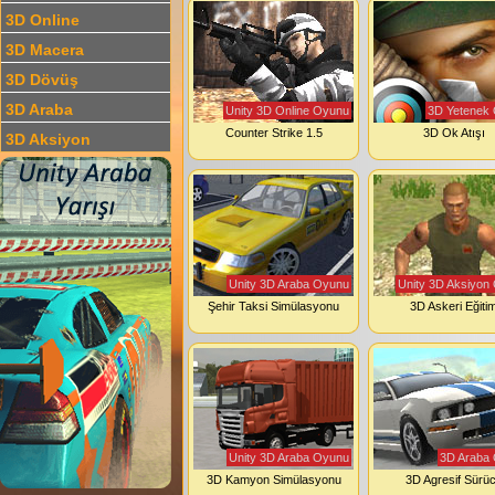
3D Online
3D Macera
3D Dövüş
3D Araba
Unity 3D Online Oyunu
3D Yetenek
Counter Strike 1.5
3D Ok Atışı
3D Aksiyon
Unity 3D Araba Oyunu
Unity 3D Aksiyon
Şehir Taksi Simülasyonu
3D Askeri Eğiti
Unity 3D Araba Oyunu
3D Araba
3D Kamyon Simülasyonu
3D Agresif Sürü