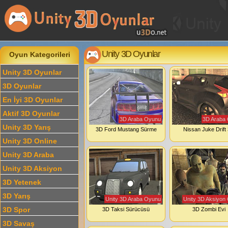
Unity 3D Oyunlar
Oyun Kategorileri
Unity 3D Oyunlar
3D Oyunlar
En İyi 3D Oyunlar
Aktif 3D Oyunlar
3D Araba Oyunu
3D Araba
Unity 3D Yarış
3D Ford Mustang Sürme
Nissan Juke Drift
Unity 3D Online
Unity 3D Araba
Unity 3D Aksiyon
3D Yetenek
3D Yarış
Unity 3D Araba Oyunu
Unity 3D Aksiyon
3D Spor
3D Taksi Sürücüsü
3D Zombi Evi
3D Savaş