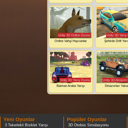
Unity 3D Online Oyunu
Unity 3D Yarış
Online Vahşi Hayvanlar
Şehirde Drift Yarı
Unity 3D Yarış Oyunu
Unity 3D Aksiyon
Batman Araba Yarışı
Dinazorları Yaka
Yeni Oyunlar
Popüler Oyunlar
3 Tekerlekli Bisiklet Yarışı
3D Otobüs Simülasyonu